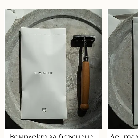
Комплект за бръснене
Дентал