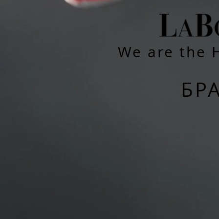
We are the H
БР