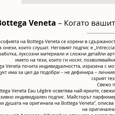
Bottega Veneta
– Когато ваши
софията на Bottega Veneta се корени в сдържаност
а онези, които слушат. Неговият подпис е „Intrecci
работка, луксозни материали и сложни детайли арти
името на тези, които ги носят, позволявайк
ga Veneta почита индивидуалността, изразена с мо
укт има за цел да подобри – не дефинира – личния
скрият тез
Свежо п
ttega Veneta Eau Légère осветява най-ярките, свеж
зивно индивидуален подпис. Майсторът парфюмер 
зи душата на оригинала на Bottega Veneta“, описва
на оригинални