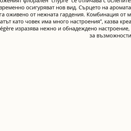
оженият флорален “chypre” се отличава с ослепит
ременно осигуряват нов вид. Сърцето на аромата
га оживено от нежната гардения. Комбинация от м
атът като човек има много настроения”, казва кре
Légère изразява нежно и обнадеждено настроение, 
за възможностит